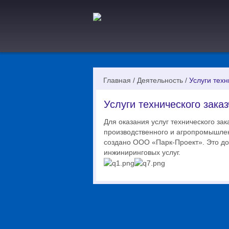
Главная
/
Деятельность
/
Услуги техн
Услуги технического заказ
Для оказания услуг технического за
производственного и агропромышлен
создано ООО «Парк-Проект». Это до
инжиниринговых услуг.