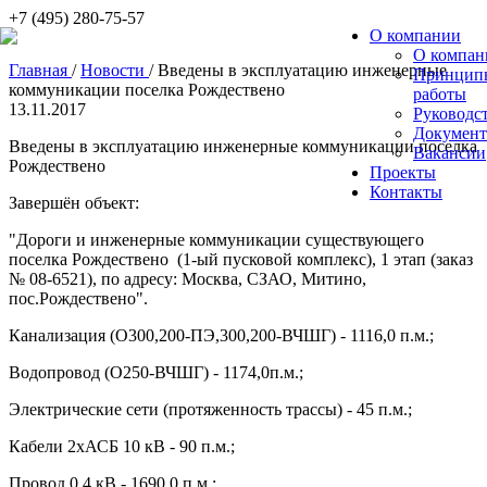
+7 (495) 280-75-57
О компании
О компан
Главная
/
Новости
/
Введены в эксплуатацию инженерные
Принцип
коммуникации поселка Рождествено
работы
13.11.2017
Руководс
Докумен
Введены в эксплуатацию инженерные коммуникации поселка
Вакансии
Рождествено
Проекты
Контакты
Завершён объект:
"Дороги и инженерные коммуникации существующего
поселка Рождествено (1-ый пусковой комплекс), 1 этап (заказ
№ 08-6521), по адресу: Москва, СЗАО, Митино,
пос.Рождествено".
Канализация (О300,200-ПЭ,300,200-ВЧШГ) - 1116,0 п.м.;
Водопровод (О250-ВЧШГ) - 1174,0п.м.;
Электрические сети (протяженность трассы) - 45 п.м.;
Кабели 2хАСБ 10 кВ - 90 п.м.;
Провод 0,4 кВ - 1690,0 п.м.;