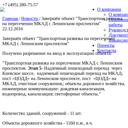
+7 (495) 280-75-57
О компании
О компан
Главная
/
Новости
/
Завершён объект "Транспортная развязка
Принцип
на пересечении МКАД с Ленинским проспектом"
работы
22.12.2016
Руководс
Докумен
Завершён объект "Транспортная развязка на пересечении
Вакансии
МКАД с Ленинским проспектом"
Проекты
Контакты
Получено разрешение на ввод в эксплуатацию объекта:
"Транспортная развязка на пересечении МКАД с Ленинским
проспектом.
Этап 5
- Надземный пешеходный переход через
Киевское шоссе, надземный пешеходный переход на МКАД,
пост «ЦОДД» на Ленинском проспекте, пост «ЦОДД» на
МКАД, очистные сооружения,; объекты дорожного хозяйства,
инженерные коммуникации: дождевая канализация,
водопровод, канализация; светофорные объекты."
Количество зданий, сооружений - 11 шт.
Объекты дорожного хозяйства - 1160 п.м., в.ч.